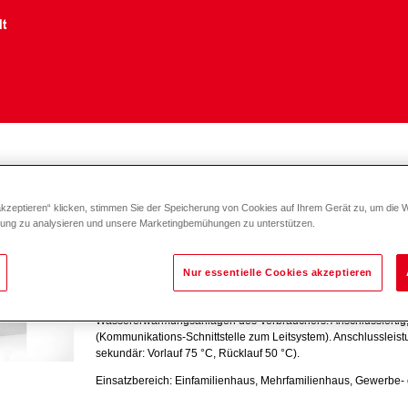
lt
echnik
akzeptieren“ klicken, stimmen Sie der Speicherung von Cookies auf Ihrem Gerät zu, um die 
zung zu analysieren und unsere Marketingbemühungen zu unterstützen.
TransTherm
fit (H0/N10 - H0/N40)
Nur essentielle Cookies akzeptieren
Indirekte Kompaktstation zur Regelung, Überwachung und Ü
Wassererwärmungsanlagen des Verbrauchers. Anschlussfertig
(Kommunikations-Schnittstelle zum Leitsystem). Anschlussleist
sekundär: Vorlauf 75 °C, Rücklauf 50 °C).
Einsatzbereich: Einfamilienhaus, Mehrfamilienhaus, Gewerbe-