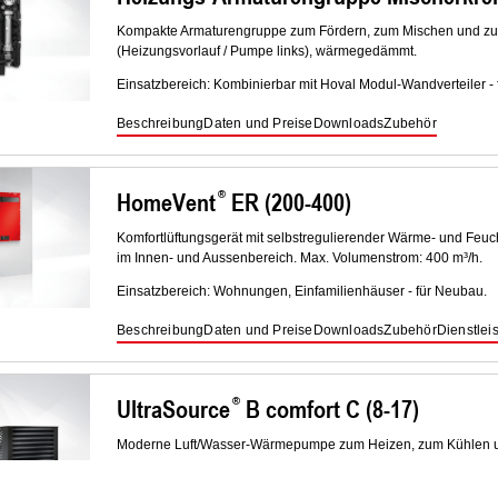
Kompakte Armaturengruppe zum Fördern, zum Mischen und zum
(Heizungsvorlauf / Pumpe links), wärmegedämmt.
Einsatzbereich: Kombinierbar mit Hoval Modul-Wandverteiler -
Beschreibung
Daten und Preise
Downloads
Zubehör
HomeVent
ER (200-400)
Komfortlüftungsgerät mit selbstregulierender Wärme- und Feu
im Innen- und Aussenbereich. Max. Volumenstrom: 400 m³/h.
Einsatzbereich: Wohnungen, Einfamilienhäuser - für Neubau.
Beschreibung
Daten und Preise
Downloads
Zubehör
Dienstlei
UltraSource
B comfort C (8-17)
Moderne Luft/Wasser-Wärmepumpe zum Heizen, zum Kühlen un
Einsatzbereich: Einfamilienhaus, Zweifamilienhaus - für Neub