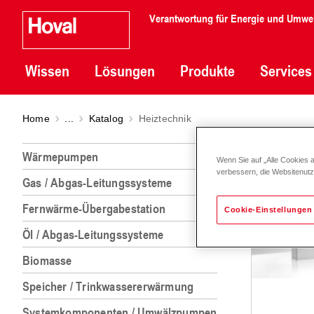
Verantwortung für Energie und Umwe
Wissen
Lösungen
Produkte
Services
Home
...
Katalog
Heiztechnik
Heizt
Wärmepumpen
Wenn Sie auf „Alle Cookies 
verbessern, die Websitenut
Gas / Abgas-Leitungssysteme
Fernwärme-Übergabestation
Cookie-Einstellungen
Öl / Abgas-Leitungssysteme
Biomasse
Speicher / Trinkwassererwärmung
Systemkomponenten / Umwälzpumpen