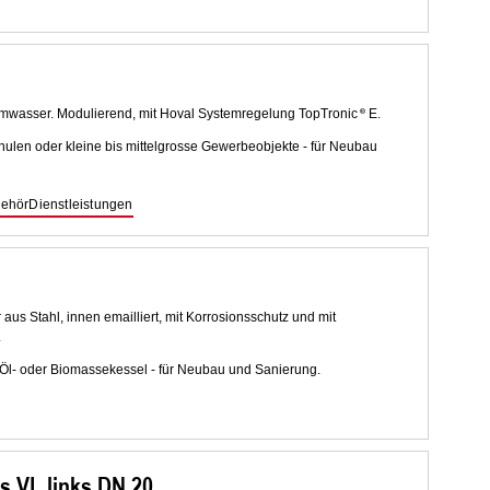
mwasser. Modulierend, mit Hoval Systemregelung TopTronic
E.
hulen oder kleine bis mittelgrosse Gewerbeobjekte - für Neubau
ehör
Dienstleistungen
s Stahl, innen emailliert, mit Korrosionsschutz und mit
.
, Öl- oder Biomassekessel - für Neubau und Sanierung.
s VL links DN 20