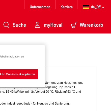
Unternehmen
Karriere
de_DE
Suche
myHoval
Warenkorb
Websitenavigation zu
Alle Cookies akzeptieren
bertragung von Wärme aus einem Wärmenetz an Heizungs- und
, wandhängend, mit Hoval Systemregelung TopTronic
E
ung: 15-49 kW (bei primär: Vorlauf 90 °C, Rücklauf 53 °C und
 oder Industriegebäude - für Neubau und Sanierung.