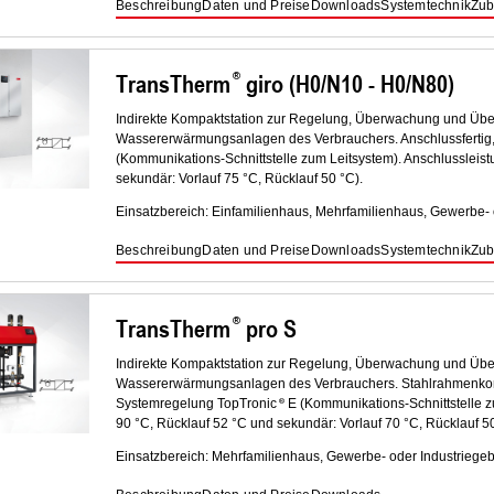
Beschreibung
Daten und Preise
Downloads
Systemtechnik
Zub
TransTherm
giro (H0/N10 - H0/N80)
Indirekte Kompaktstation zur Regelung, Überwachung und Ü
Wassererwärmungsanlagen des Verbrauchers. Anschlussfertig
(Kommunikations-Schnittstelle zum Leitsystem). Anschlussleist
sekundär: Vorlauf 75 °C, Rücklauf 50 °C).
Einsatzbereich: Einfamilienhaus, Mehrfamilienhaus, Gewerbe-
Beschreibung
Daten und Preise
Downloads
Systemtechnik
Zub
TransTherm
pro S
Indirekte Kompaktstation zur Regelung, Überwachung und Ü
Wassererwärmungsanlagen des Verbrauchers. Stahlrahmenkonst
Systemregelung TopTronic
E (Kommunikations-Schnittstelle zu
90 °C, Rücklauf 52 °C und sekundär: Vorlauf 70 °C, Rücklauf 50
Einsatzbereich: Mehrfamilienhaus, Gewerbe- oder Industriege