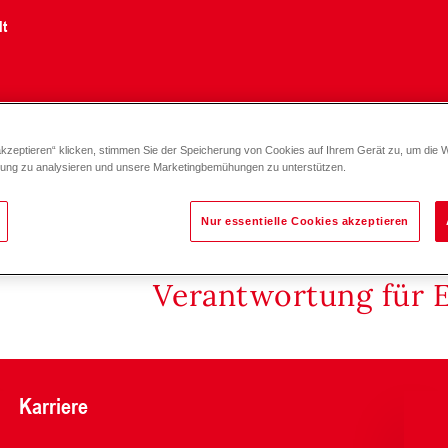
lt
akzeptieren“ klicken, stimmen Sie der Speicherung von Cookies auf Ihrem Gerät zu, um die 
LG/HA-Gruppe Direkt-/ Ladekreis DN 20
zung zu analysieren und unsere Marketingbemühungen zu unterstützen.
Nur essentielle Cookies akzeptieren
Verantwortung für 
Karriere