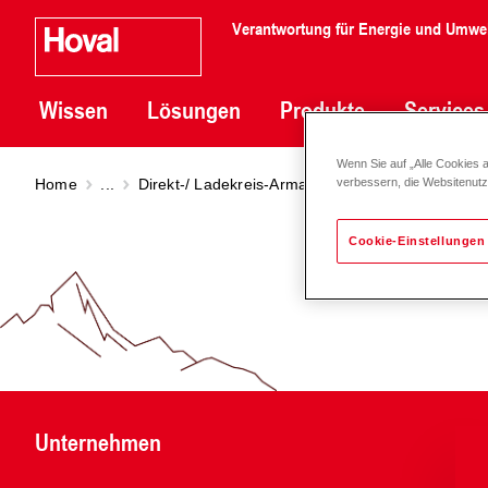
Verantwortung für Energie und Umwe
Wissen
Lösungen
Produkte
Services
Wenn Sie auf „Alle Cookies 
Home
...
Direkt-/ Ladekreis-Armaturengruppen DN 20 - 50
verbessern, die Websitenut
Cookie-Einstellungen
Unternehmen