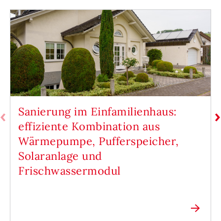
Sanierung im Einfamilienhaus:
effiziente Kombination aus
Wärmepumpe, Pufferspeicher,
Solaranlage und
Frischwassermodul