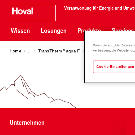
Verantwortung für Energie und Umwe
Wissen
Lösungen
Produkte
Services
Wenn Sie auf „Alle Cookies 
Home
...
TransTherm
aqua F
TransTherm
aqua F WT 
verbessern, die Websitenut
Cookie-Einstellungen
Unternehmen