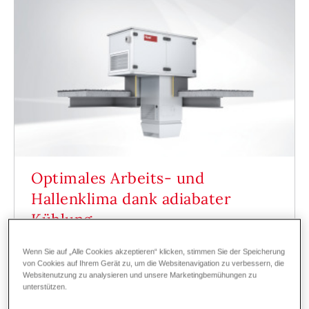
Optimales Arbeits- und
Hallenklima dank adiabater
Kühlung
08.07.2024
Wenn Sie auf „Alle Cookies akzeptieren“ klicken, stimmen Sie der Speicherung
Mit dem Hoval TopVent
SH Adiabatik lassen
von Cookies auf Ihrem Gerät zu, um die Websitenavigation zu verbessern, die
sich große Hallen und Betriebe während den
Websitenutzung zu analysieren und unsere Marketingbemühungen zu
unterstützen.
heißen Sommermonaten auf angenehme
Temperaturen kühlen.