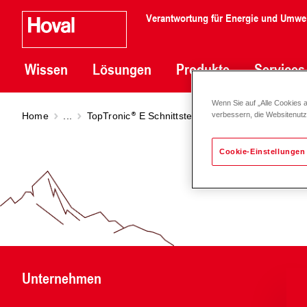
Verantwortung für Energie und Umwe
Wissen
Lösungen
Produkte
Services
Wenn Sie auf „Alle Cookies 
Home
...
TopTronic
E SchnittstellenModule
HovalConn
verbessern, die Websitenut
Cookie-Einstellungen
Unternehmen