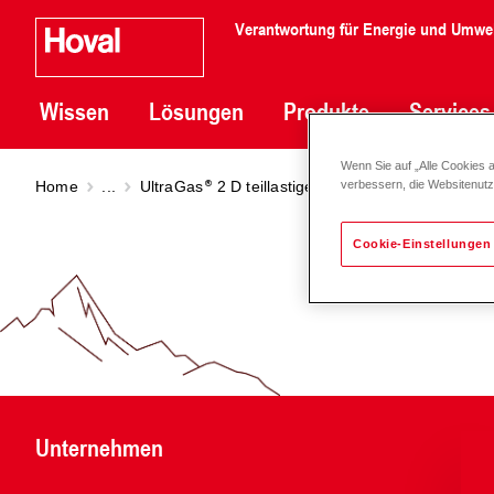
Verantwortung für Energie und Umwe
Wissen
Lösungen
Produkte
Services
Wenn Sie auf „Alle Cookies 
Home
...
UltraGas
2 D teillastige Einbringung
UltraGas
verbessern, die Websitenut
Cookie-Einstellungen
Unternehmen