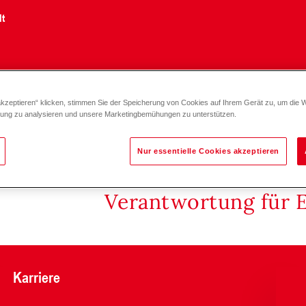
lt
akzeptieren“ klicken, stimmen Sie der Speicherung von Cookies auf Ihrem Gerät zu, um die 
2 D teillastige Einbringung (250-1000)
zung zu analysieren und unsere Marketingbemühungen zu unterstützen.
Nur essentielle Cookies akzeptieren
Verantwortung für 
Karriere