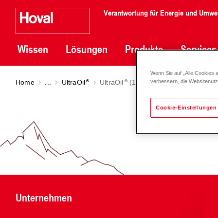
Verantwortung für Energie und Umwe
Wissen
Lösungen
Produkte
Services
Wenn Sie auf „Alle Cookies 
Home
...
UltraOil
UltraOil
(16-50)
verbessern, die Websitenut
Cookie-Einstellungen
Unternehmen