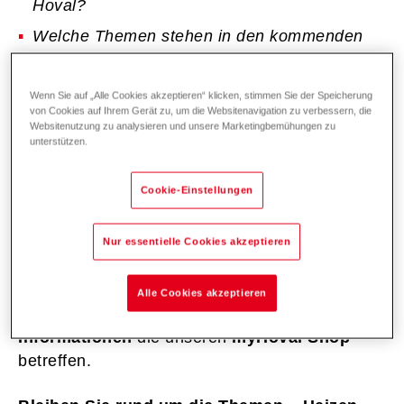
Hoval?
Welche Themen stehen in den kommenden
Tagen an?
Wenn Sie auf „Alle Cookies akzeptieren“ klicken, stimmen Sie der Speicherung
Erhalten Sie regelmäßig einen
Newsletter
, mit
von Cookies auf Ihrem Gerät zu, um die Websitenavigation zu verbessern, die
allen wichtigen Informationen zu unseren
Websitenutzung zu analysieren und unsere Marketingbemühungen zu
unterstützen.
Produkten, aktuelles zu Förderungen und
Aktionen sowie
neue Referenzen und
Cookie-Einstellungen
Blogbeiträge.
Zusätzlich versenden wir über das Jahr verteilt
Nur essentielle Cookies akzeptieren
Newsletter, die sich um einen bestimmten
Themen-Schwerpunkt drehen. Als Newsletter-
Alle Cookies akzeptieren
Abonnent erhalten Sie außerdem
wichtige
Informationen
die unseren
myHoval Shop
betreffen.