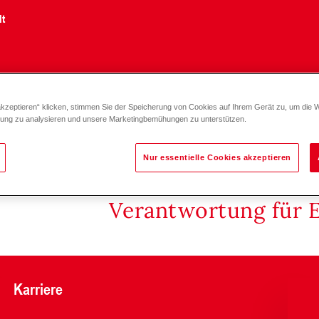
lt
akzeptieren“ klicken, stimmen Sie der Speicherung von Cookies auf Ihrem Gerät zu, um die 
ulwurf E3 RAS 76
zung zu analysieren und unsere Marketingbemühungen zu unterstützen.
Nur essentielle Cookies akzeptieren
Verantwortung für 
Karriere