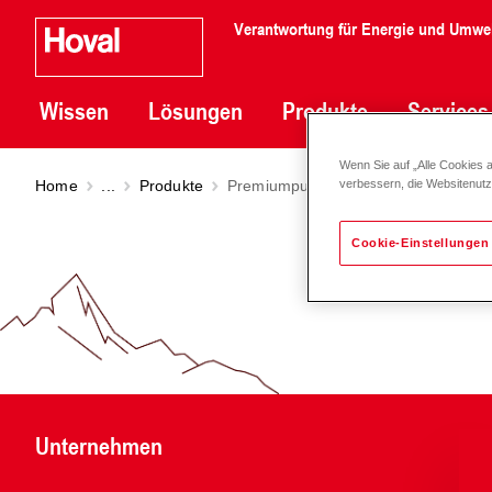
Verantwortung für Energie und Umwe
Wissen
Lösungen
Produkte
Services
Wenn Sie auf „Alle Cookies 
Home
...
Produkte
Premiumpumpe Stratos DN 32-50
verbessern, die Websitenut
Cookie-Einstellungen
Unternehmen