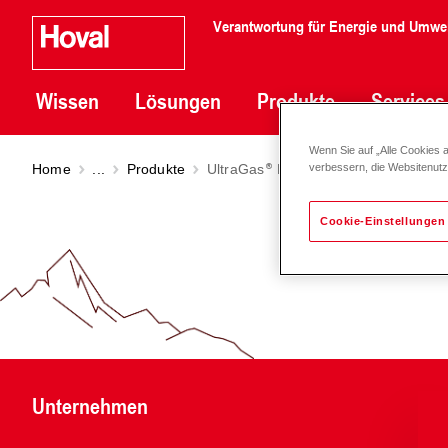
Verantwortung für Energie und Umwe
Wissen
Lösungen
Produkte
Services
Wenn Sie auf „Alle Cookies 
Home
...
Produkte
UltraGas
PGS (200-720)
verbessern, die Websitenut
Cookie-Einstellungen
Unternehmen