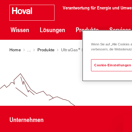
Verantwortung für Energie und Umwe
Wissen
Lösungen
Produkte
Services
Wenn Sie auf „Alle Cookies 
Home
...
Produkte
UltraGas
D (1000)
verbessern, die Websitenut
Cookie-Einstellungen
Unternehmen