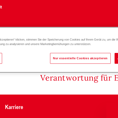
lt
akzeptieren“ klicken, stimmen Sie der Speicherung von Cookies auf Ihrem Gerät zu, um die 
)
zung zu analysieren und unsere Marketingbemühungen zu unterstützen.
Nur essentielle Cookies akzeptieren
Verantwortung für 
Karriere