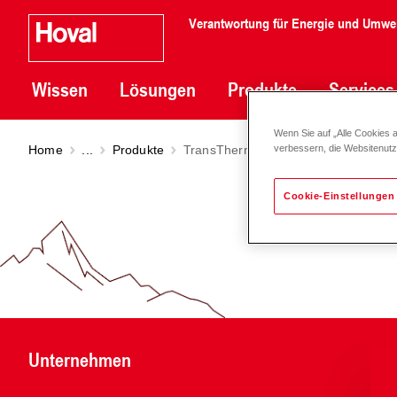
Verantwortung für Energie und Umwe
Wissen
Lösungen
Produkte
Services
Wenn Sie auf „Alle Cookies 
Home
...
Produkte
TransTherm
giro plus (H9/10 - 9/40
verbessern, die Websitenut
Cookie-Einstellungen
Unternehmen