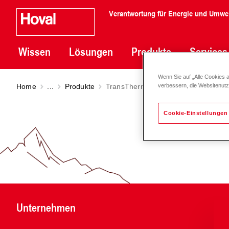
Verantwortung für Energie und Umwe
Wissen
Lösungen
Produkte
Services
Wenn Sie auf „Alle Cookies 
Home
...
Produkte
TransTherm
giro plus (H1/10 - H1/4
verbessern, die Websitenut
Cookie-Einstellungen
Unternehmen