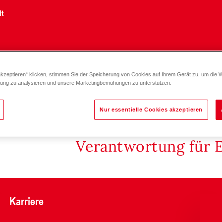
lt
akzeptieren“ klicken, stimmen Sie der Speicherung von Cookies auf Ihrem Gerät zu, um die 
0)
zung zu analysieren und unsere Marketingbemühungen zu unterstützen.
Nur essentielle Cookies akzeptieren
Verantwortung für 
Karriere