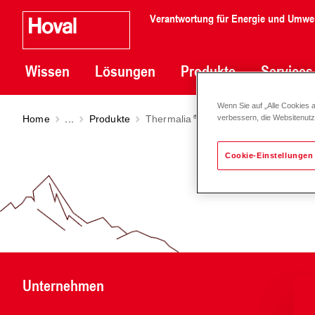
Verantwortung für Energie und Umwe
Wissen
Lösungen
Produkte
Services
Wenn Sie auf „Alle Cookies 
Home
...
Produkte
Thermalia
dual (55-85) | Modell 20
verbessern, die Websitenut
Cookie-Einstellungen
Unternehmen