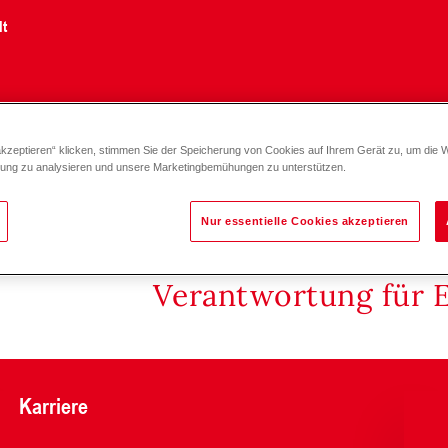
lt
akzeptieren“ klicken, stimmen Sie der Speicherung von Cookies auf Ihrem Gerät zu, um die 
 mit flexibler Förderschnecke RAS 91-M1 - 91-M5
zung zu analysieren und unsere Marketingbemühungen zu unterstützen.
Nur essentielle Cookies akzeptieren
Verantwortung für 
Karriere