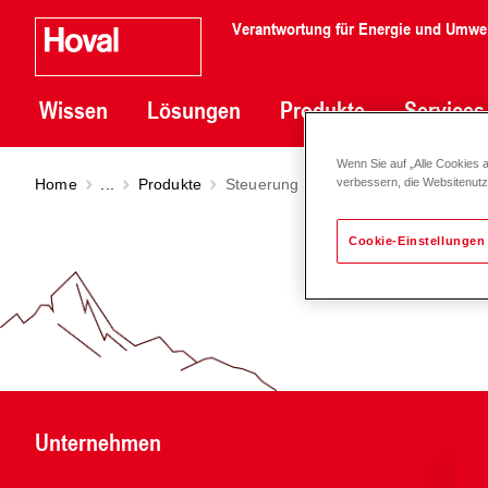
Verantwortung für Energie und Umwe
Wissen
Lösungen
Produkte
Services
Wenn Sie auf „Alle Cookies 
Home
...
Produkte
Steuerung für Pellets-Austragsystem
verbessern, die Websitenut
Cookie-Einstellungen
Unternehmen