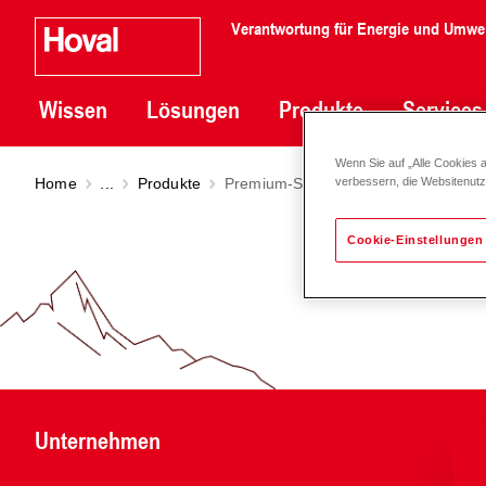
Verantwortung für Energie und Umwe
Wissen
Lösungen
Produkte
Services
Wenn Sie auf „Alle Cookies 
Home
...
Produkte
Premium-Smartpumpe Stratos MAX
verbessern, die Websitenut
Cookie-Einstellungen
Unternehmen