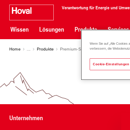
Verantwortung für Energie und Umwe
Wissen
Lösungen
Produkte
Services
Wenn Sie auf „Alle Cookies 
Home
...
Produkte
Premium-Smartpumpe Stratos MAX
verbessern, die Websitenut
Cookie-Einstellungen
Unternehmen