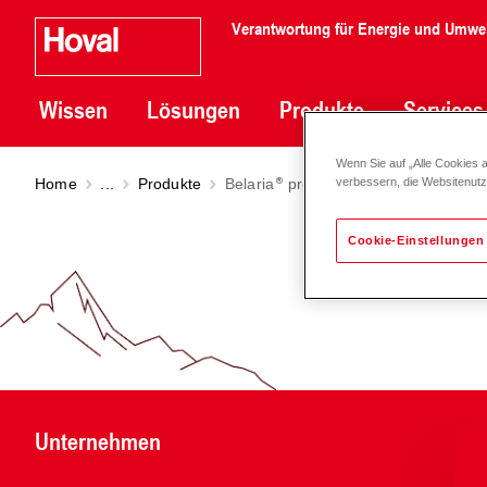
Verantwortung für Energie und Umwe
Wissen
Lösungen
Produkte
Services
Wenn Sie auf „Alle Cookies 
Home
...
Produkte
Belaria
pro comfort (8-15) | Modell
verbessern, die Websitenut
Cookie-Einstellungen
Unternehmen