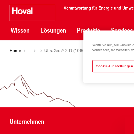
Verantwortung für Energie und Umwe
Wissen
Lösungen
Produkte
Services
Wenn Sie auf „Alle Cookies 
Home
...
UltraGas
2 D (1060-3100) | Modell 2021
verbessern, die Websitenut
Cookie-Einstellungen
Unternehmen