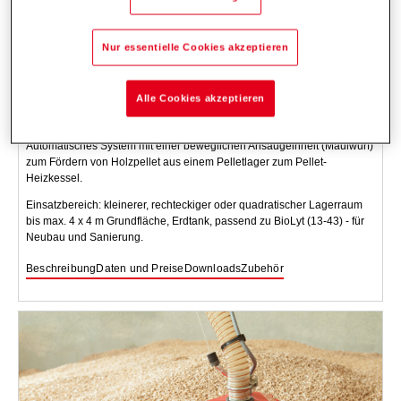
Nur essentielle Cookies akzeptieren
Alle Cookies akzeptieren
Saugsystem mit Maulwurf Classic 74-1 - 74-2
Automatisches System mit einer beweglichen Ansaugeinheit (Maulwurf)
zum Fördern von Holzpellet aus einem Pelletlager zum Pellet-
Heizkessel.
Einsatzbereich: kleinerer, rechteckiger oder quadratischer Lagerraum
bis max. 4 x 4 m Grundfläche, Erdtank, passend zu BioLyt (13-43) - für
Neubau und Sanierung.
Beschreibung
Daten und Preise
Downloads
Zubehör