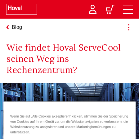
Blog
Wie findet Hoval ServeCool
seinen Weg ins
Rechenzentrum?
Wenn Sie auf „Alle Cookies akzeptieren“ klicken, stimmen Sie der Speicherung
von Cookies auf Ihrem Gerät zu, um die Websitenavigation zu verbessern, die
Websitenutzung zu analysieren und unsere Marketingbemühungen zu
unterstützen.