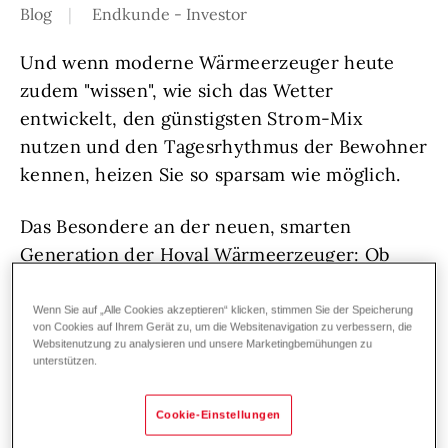
Blog
Endkunde - Investor
Und wenn moderne Wärmeerzeuger heute
zudem "wissen", wie sich das Wetter
entwickelt, den günstigsten Strom-Mix
nutzen und den Tagesrhythmus der Bewohner
kennen, heizen Sie so sparsam wie möglich.
Das Besondere an der neuen, smarten
Generation der Hoval Wärmeerzeuger: Ob
Heizkessel, Wärmepumpe, Solar oder
Warmwassersystem – die Hoval Produkte sind
Wenn Sie auf „Alle Cookies akzeptieren“ klicken, stimmen Sie der Speicherung
von Cookies auf Ihrem Gerät zu, um die Websitenavigation zu verbessern, die
internetfähig und vernetzen sich intelligent zu
Websitenutzung zu analysieren und unsere Marketingbemühungen zu
unterstützen.
einem ökonomisch und ökologischen
Gesamtsystem im Smart Home. So holt der
Cookie-Einstellungen
Verbraucher den maximalen Nutzen aus dem