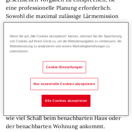
eine professionelle Planung erforderlich.
Sowohl die maximal zulässige Lärmemission
als auch die erforderlichen Grenzabstände
sind klar vorgegeben.
Wenn Sie auf „Alle Cookies akzeptieren“ klicken, stimmen Sie der Speicherung
von Cookies auf Ihrem Gerät zu, um die Websitenavigation zu verbessern, die
Websitenutzung zu analysieren und unsere Marketingbemühungen zu
unterstützen.
Auf den Schall der Wärmepumpe
Cookie-Einstellungen
kommt es an
Nur essentielle Cookies akzeptieren
In Punkto Schallschutz wird die Lautstärke
der Wärmepumpe vom Gesetzgeber nicht
Alle Cookies akzeptieren
isoliert betrachtet, sondern danach bewertet,
wie viel Schall beim benachbarten Haus oder
der benachbarten Wohnung ankommt.