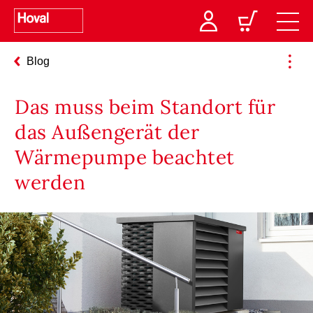
Blog
Das muss beim Standort für
das Außengerät der
Wärmepumpe beachtet
werden