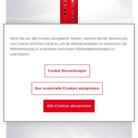
Wenn Sie auf „Alle Cookies akzeptieren“ klicken, stimmen Sie der Speicherung
von Cookies auf Ihrem Gerät zu, um die Websitenavigation zu verbessern, die
Websitenutzung zu analysieren und unsere Marketingbemühungen zu
unterstützen.
EnerVal (100-500)
Cookie-Einstellungen
Pufferspeicher zum Speichern von Heizungswasser. Speicher aus Stahl
mit Wärmedämmung.
Einsatzbereich: Einfamilienhaus, Zweifamilienhaus - für Neubau und
Nur essentielle Cookies akzeptieren
Sanierung.
Beschreibung
Daten und Preise
Downloads
Zubehör
Alle Cookies akzeptieren