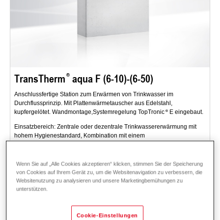
TransTherm
aqua F (6-10)-(6-50)
Anschlussfertige Station zum Erwärmen von Trinkwasser im
Durchflussprinzip. Mit Plattenwärmetauscher aus Edelstahl,
kupfergelötet. Wandmontage,Systemregelung TopTronic
E eingebaut.
Einsatzbereich: Zentrale oder dezentrale Trinkwassererwärmung mit
hohem Hygienestandard, Kombination mit einem
Energiepufferspeicher. Wohnungen, Einfamilienhaus - für Neubau und
Sanierung.
Wenn Sie auf „Alle Cookies akzeptieren“ klicken, stimmen Sie der Speicherung
Beschreibung
Daten und Preise
Downloads
Zubehör
Dienstleistungen
von Cookies auf Ihrem Gerät zu, um die Websitenavigation zu verbessern, die
Websitenutzung zu analysieren und unsere Marketingbemühungen zu
unterstützen.
Cookie-Einstellungen