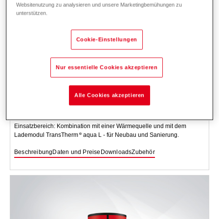
Websitenutzung zu analysieren und unsere Marketingbemühungen zu
unterstützen.
Cookie-Einstellungen
Nur essentielle Cookies akzeptieren
CombiVal E (300-2000)
Ladespeicher aus Stahl, innen emailliert, mit Korrosionsschutz und mit
Alle Cookies akzeptieren
Wärmedämmung zum Speichern und zum Erwärmen von Trinkwasser
in Kombination mit Wassererwärmer-Lademodul.
Einsatzbereich: Kombination mit einer Wärmequelle und mit dem
Lademodul TransTherm
aqua L - für Neubau und Sanierung.
Beschreibung
Daten und Preise
Downloads
Zubehör