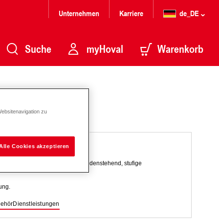
Unternehmen
Karriere
de_DE
Suche
myHoval
Warenkorb
Websitenavigation zu
Alle Cookies akzeptieren
d Erzeugen von Warmwasser. Bodenstehend, stufige
ung.
ehör
Dienstleistungen