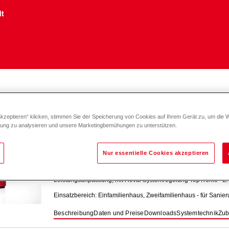
lt
il
akzeptieren“ klicken, stimmen Sie der Speicherung von Cookies auf Ihrem Gerät zu, um die 
zung zu analysieren und unsere Marketingbemühungen zu unterstützen.
UltraOil
(16-50)
Nur essentielle Cookies akzeptieren
Öl-Brennwertkessel mit aluFer
-Wärmetauscher zum Heizen un
Leistungsanpassung, mit Hoval Systemregelung TopTronic
E.
Einsatzbereich: Einfamilienhaus, Zweifamilienhaus - für Sanier
Beschreibung
Daten und Preise
Downloads
Systemtechnik
Zub