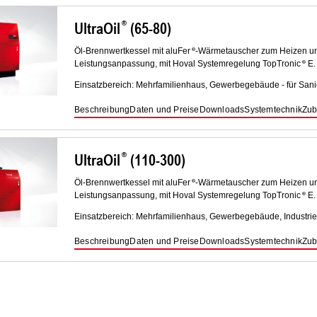
UltraOil
(65-80)
Öl-Brennwertkessel mit aluFer
-Wärmetauscher zum Heizen un
Leistungsanpassung, mit Hoval Systemregelung TopTronic
E.
Einsatzbereich: Mehrfamilienhaus, Gewerbegebäude - für Sani
Beschreibung
Daten und Preise
Downloads
Systemtechnik
Zub
UltraOil
(110-300)
Öl-Brennwertkessel mit aluFer
-Wärmetauscher zum Heizen un
Leistungsanpassung, mit Hoval Systemregelung TopTronic
E.
Einsatzbereich: Mehrfamilienhaus, Gewerbegebäude, Industrie
Beschreibung
Daten und Preise
Downloads
Systemtechnik
Zub