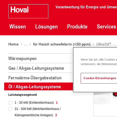
Verantwortung für Energie und Umwe
Wissen
Lösungen
Produkte
Services
Home
...
für Heizöl schwefelarm (<50 ppm)
UltraOil
UltraO
Wärmepumpen
Wenn Sie auf „Alle Cookies 
verbessern, die Websitenut
Gas / Abgas-Leitungssysteme
Fernwärme-Übergabestation
Cookie-Einstellungen
Öl / Abgas-Leitungssysteme
Leistungssegment
1 - 30 kW (Einfamilienhaus)
1
31 - 500 kW (Mehrfamilienhaus /
Kleingewerbliche Anlagen)
3