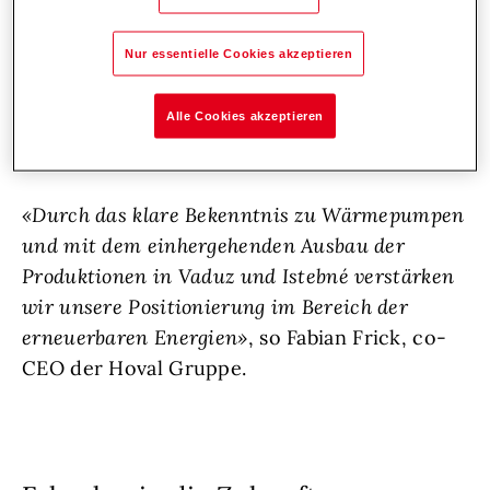
der Erweiterung seiner Kapazitäten und baut
sowohl am Hauptsitz in Vaduz als auch in
Nur essentielle Cookies akzeptieren
Istebné neue Wärmepumpen-Produktionen
auf. Im Zuge dessen wird das bereits
Alle Cookies akzeptieren
bestehende Werk am Standort Istebné
erweitert.
«Durch das klare Bekenntnis zu Wärmepumpen
und mit dem einhergehenden Ausbau der
Produktionen in Vaduz und Istebné verstärken
wir unsere Positionierung im Bereich der
erneuerbaren Energien»
, so Fabian Frick, co-
CEO der Hoval Gruppe.