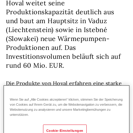
Hoval weitet seine
Produktionskapazität deutlich aus
und baut am Hauptsitz in Vaduz
(Liechtenstein) sowie in Istebné
(Slowakei) neue Wärmepumpen-
Produktionen auf. Das
Investitionsvolumen beläuft sich auf
rund 60 Mio. EUR.
Die Produkte von Hoval erfahren eine starke
Nachfrage. Insbesondere im Bereich der
Premium-Wärmepumpen ist die
Wenn Sie auf „Alle Cookies akzeptieren“ klicken, stimmen Sie der Speicherung
von Cookies auf Ihrem Gerät zu, um die Websitenavigation zu verbessern, die
Unternehmensgruppe sehr gut positioniert.
Websitenutzung zu analysieren und unsere Marketingbemühungen zu
unterstützen.
Da der Bedarf an Wärmepumpen zuletzt
exponentiell angestiegen ist, arbeitet Hoval an
Cookie-Einstellungen