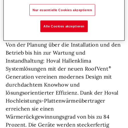
idealste Weise vereinfacht und dabei Geld
Nur essentielle Cookies akzeptieren
sowie Ressourcen schont.“
Alle Cookies akzeptieren
Frische Luft für Hallen mit der neuen
RoofVent
Generation
Von der Planung über die Installation und den
Betrieb bis hin zur Wartung und
Instandhaltung: Hoval Hallenklima
Systemlösungen mit der neuen RoofVent
Generation vereinen modernes Design mit
durchdachtem Knowhow und
lösungsorientierter Effizienz. Dank der Hoval
Hochleistungs-Plattenwärmeübertrager
erreichen sie einen
Wärmerückgewinnungsgrad von bis zu 84
Prozent. Die Geräte werden steckerfertig