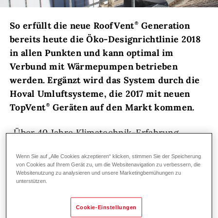
So erfüllt die neue RoofVent
Generation
bereits heute die Öko-Designrichtlinie 2018
in allen Punkten und kann optimal im
Verbund mit Wärmepumpen betrieben
werden. Ergänzt wird das System durch die
Hoval Umluftsysteme, die 2017 mit neuen
TopVent
Geräten auf den Markt kommen.
„Über 40 Jahre Klimatechnik-Erfahrung
stecken in der neuen RoofVent
Generation“,
Wenn Sie auf „Alle Cookies akzeptieren“ klicken, stimmen Sie der Speicherung
erklärt Stephan Eder, Leiter des
von Cookies auf Ihrem Gerät zu, um die Websitenavigation zu verbessern, die
Geschäftsbereiches Klimatechnik bei Hoval.
Websitenutzung zu analysieren und unsere Marketingbemühungen zu
unterstützen.
„Unser Expertenteam hat eine ökonomische
und ökologische Hallenklima-Lösung
Cookie-Einstellungen
entwickelt, die komplexe Vorgänge auf