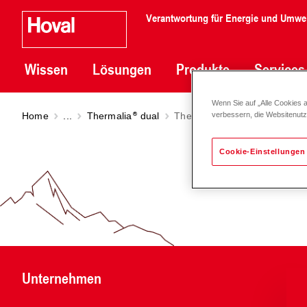
Verantwortung für Energie und Umwe
Wissen
Lösungen
Produkte
Services
Wenn Sie auf „Alle Cookies 
Home
...
Thermalia
dual
Thermalia
dual R (55-140)
verbessern, die Websitenut
Cookie-Einstellungen
Unternehmen