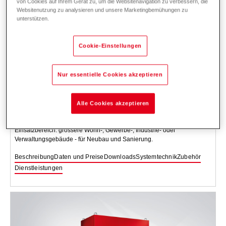
von Cookies auf Ihrem Gerät zu, um die Websitenavigation zu verbessern, die
Websitenutzung zu analysieren und unsere Marketingbemühungen zu
unterstützen.
Cookie-Einstellungen
Nur essentielle Cookies akzeptieren
Thermalia
dual (55-140)
Sole/Wasser- bzw. Wasser/Wasser-Wärmepumpe mit zwei getrennten
Alle Cookies akzeptieren
Kältekreisen zum Heizen und zum Erzeugen von Warmwasser.
Innenaufstellung, Vorlauftemperatur bis 62 °C.
Einsatzbereich: grössere Wohn-, Gewerbe-, Industrie- oder
Verwaltungsgebäude - für Neubau und Sanierung.
Beschreibung
Daten und Preise
Downloads
Systemtechnik
Zubehör
Dienstleistungen