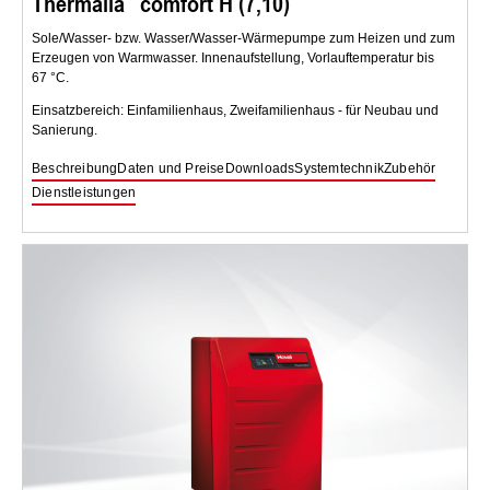
Thermalia
comfort H (7,10)
Sole/Wasser- bzw. Wasser/Wasser-Wärmepumpe zum Heizen und zum
Erzeugen von Warmwasser. Innenaufstellung, Vorlauftemperatur bis
67 °C.
Einsatzbereich: Einfamilienhaus, Zweifamilienhaus - für Neubau und
Sanierung.
Beschreibung
Daten und Preise
Downloads
Systemtechnik
Zubehör
Dienstleistungen