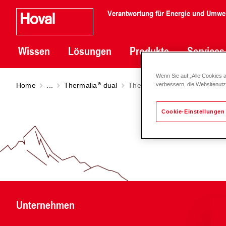
Verantwortung für Energie und Umwe
Wissen
Lösungen
Produkte
Services
Wenn Sie auf „Alle Cookies 
Home
...
Thermalia
dual
Thermalia
dual R (55-140)
verbessern, die Websitenut
Cookie-Einstellungen
Unternehmen