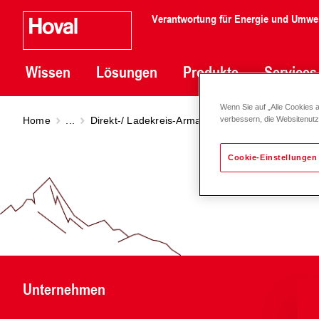
Verantwortung für Energie und Umwe
Wissen
Lösungen
Produkte
Services
Wenn Sie auf „Alle Cookies 
Home
...
Direkt-/ Ladekreis-Armaturengruppen DN 20 - 50
verbessern, die Websitenut
Cookie-Einstellungen
Unternehmen