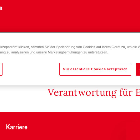
lt
akzeptieren“ klicken, stimmen Sie der Speicherung von Cookies auf Ihrem Gerät zu, um die 
LG/HA-Gruppe Direkt-/ Ladekreis DN 20
zung zu analysieren und unsere Marketingbemühungen zu unterstützen.
Nur essentielle Cookies akzeptieren
Verantwortung für 
Karriere