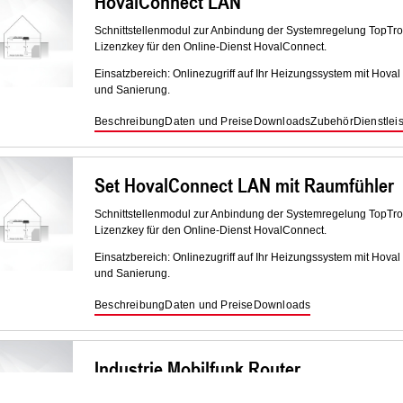
HovalConnect LAN
Schnittstellenmodul zur Anbindung der Systemregelung TopTro
Lizenzkey für den Online-Dienst HovalConnect.
Einsatzbereich: Onlinezugriff auf Ihr Heizungssystem mit Hova
und Sanierung.
Beschreibung
Daten und Preise
Downloads
Zubehör
Dienstlei
Set HovalConnect LAN mit Raumfühler
Schnittstellenmodul zur Anbindung der Systemregelung TopTro
Lizenzkey für den Online-Dienst HovalConnect.
Einsatzbereich: Onlinezugriff auf Ihr Heizungssystem mit Hova
und Sanierung.
Beschreibung
Daten und Preise
Downloads
Industrie Mobilfunk Router
Industrie Mobilfunk Router zur Verbindung des HovalConnect-