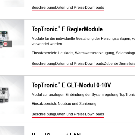
Beschreibung
Daten und Preise
Downloads
TopTronic
E ReglerModule
Module für die individuelle Gestaltung der Heizungsanlagen; v
verwendet werden.
Einsatzbereich: Heizkreis, Warmwassererzeugung, Solaranlage
Beschreibung
Daten und Preise
Downloads
Zubehör
Dienstlei
TopTronic
E GLT-Modul 0-10V
Modul zur analogen Einbindung der Systemregelung TopTroni
Einsatzbereich: Neubau und Sanierung.
Beschreibung
Daten und Preise
Downloads