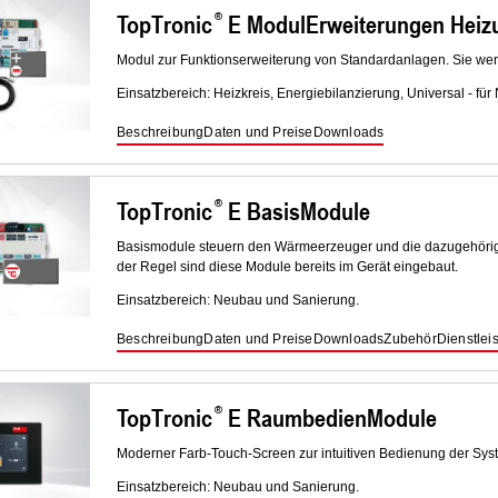
TopTronic
E ModulErweiterungen Heiz
Modul zur Funktionserweiterung von Standardanlagen. Sie wer
Einsatzbereich: Heizkreis, Energiebilanzierung, Universal - f
Beschreibung
Daten und Preise
Downloads
TopTronic
E BasisModule
Basismodule steuern den Wärmeerzeuger und die dazugehörig
der Regel sind diese Module bereits im Gerät eingebaut.
Einsatzbereich: Neubau und Sanierung.
Beschreibung
Daten und Preise
Downloads
Zubehör
Dienstlei
TopTronic
E RaumbedienModule
Moderner Farb-Touch-Screen zur intuitiven Bedienung der Sy
Einsatzbereich: Neubau und Sanierung.