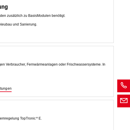
ung
den zusätzlich zu BasisModulen benötigt.
ür Neubau und Sanierung.
en Verbraucher, Fernwärmeanlagen oder Frischwassersysteme. In
stungen
stemregelung TopTronic
E.