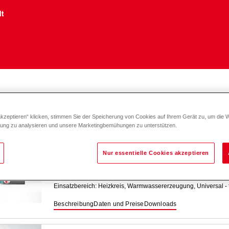
lt
mregelung TopTronic
E
akzeptieren“ klicken, stimmen Sie der Speicherung von Cookies auf Ihrem Gerät zu, um die 
zung zu analysieren und unsere Marketingbemühungen zu unterstützen.
TopTronic
E ModulErweiterungen Fer
Nur essentielle Cookies akzeptieren
Modul zur Funktionserweiterung von Standard-Fernwärmeanlag
Einsatzbereich: Heizkreis, Warmwassererzeugung, Universal -
Beschreibung
Daten und Preise
Downloads