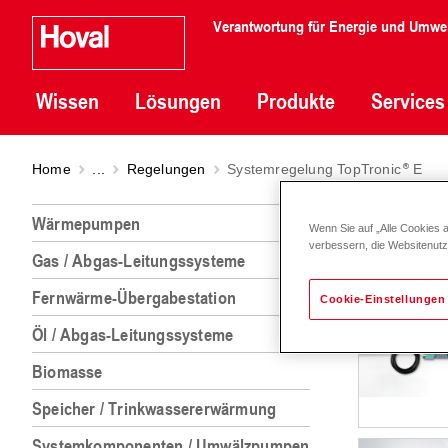
Verantwortung für Energie und Umwe
Wissen
Lösungen
Produkte
Services
Home
...
Regelungen
Systemregelung TopTronic
E
Syste
Wärmepumpen
Wenn Sie auf „Alle Cookies 
verbessern, die Websitenut
Gas / Abgas-Leitungssysteme
Fernwärme-Übergabestation
Cookie-Einstellungen
Öl / Abgas-Leitungssysteme
Biomasse
Speicher / Trinkwassererwärmung
Systemkomponenten / Umwälzpumpen