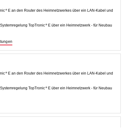
nic
E an den Router des Heimnetzwerkes über ein LAN-Kabel und
l Systemregelung TopTronic
E über ein Heimnetzwerk - für Neubau
stungen
nic
E an den Router des Heimnetzwerkes über ein LAN-Kabel und
l Systemregelung TopTronic
E über ein Heimnetzwerk - für Neubau
Gateways oder der Ethernet-Anbindung TopTronic
E Fernwärme