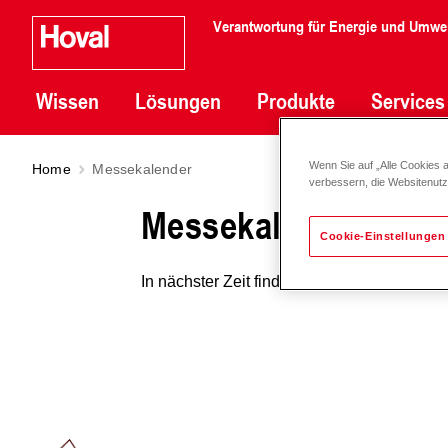
Verantwortung für Energie und Umwe
Wissen
Lösungen
Produkte
Services
Wenn Sie auf „Alle Cookies 
Home
Messekalender
verbessern, die Websitenut
Messekalender
Cookie-Einstellungen
In nächster Zeit finden keine Veranstaltunge