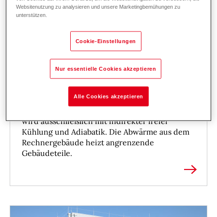
Websitenutzung zu analysieren und unsere Marketingbemühungen zu
unterstützen.
Universität Greifswald setzt bei
Cookie-Einstellungen
Rechenzentrum auf nachhaltige
Nur essentielle Cookies akzeptieren
Kühlung
Wirtschaftlich und umweltfreundlich – die
Alle Cookies akzeptieren
Hoval Systemlösung überzeugt im neuen
Rechenzentrum der Uni Greifswald. Gekühlt
wird ausschließlich mit indirekter freier
Kühlung und Adiabatik. Die Abwärme aus dem
Rechnergebäude heizt angrenzende
Gebäudeteile.