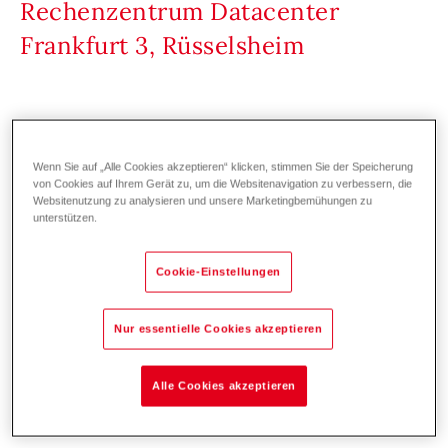
Rechenzentrum Datacenter
Frankfurt 3, Rüsselsheim
Rechenzentrum
Neubau
Hallenklimasysteme
Wenn Sie auf „Alle Cookies akzeptieren“ klicken, stimmen Sie der Speicherung
Das Gebäude in Rüsselsheim wurde
von Cookies auf Ihrem Gerät zu, um die Websitenavigation zu verbessern, die
Websitenutzung zu analysieren und unsere Marketingbemühungen zu
ausschließlich für die Nutzung als
unterstützen.
Rechenzentrum geplant und gebaut. Die
beiden ersten Bauabschnitte haben eine
Cookie-Einstellungen
Gesamtfläche von rund 8.800 m². Zwei
weitere Bauabschnitte befinden sich bereits in
Nur essentielle Cookies akzeptieren
Planung. Diese werden nach Fertigstellung mit
8.800 m² die aktuelle Rechenzentrum-Fläche
Alle Cookies akzeptieren
verdoppeln.