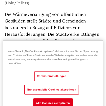
(Holz/Pellets)
Die Wärmeversorgung von öffentlichen
Gebäuden stellt Städte und Gemeinden
besonders in Bezug auf Effizienz vor
Herausforderungen. Die Stadtwerke Ettlingen
setzen erstmals auf den Einsatz einer
Energiezentrale in Containerbauweise. Diese
Wenn Sie auf „Alle Cookies akzeptieren“ klicken, stimmen Sie der Speicherung
beheizt das neue Pflege- und Seniorenheim
von Cookies auf Ihrem Gerät zu, um die Websitenavigation zu verbessern, die
Websitenutzung zu analysieren und unsere Marketingbemühungen zu
sowie die nahe gelegene Pestalozzi-Schule
unterstützen.
inkl. Turnhalle und Hallenbad. Die
Komplettlösung zeigt dabei das vielseitige
Cookie-Einstellungen
Einsatzspektrum.
Nur essentielle Cookies akzeptieren
Das Herzstück der Hoval PowerCon
Heizzentrale ist eine 1.000 kW starke
Alle Cookies akzeptieren