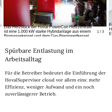
F
Das Herzstück der Hoval PowerCon Heizzentrale
H
ist eine 1.000 kW starke Hybridanlage aus einem
1 / 3
E
Biomassekessel und dem Gas-Brennwertkessel.
z
Spürbare Entlastung im
Arbeitsalltag
Für die Betreiber bedeutet die Einführung der
HovalSupervisor cloud vor allem eins: mehr
Effizienz, weniger Aufwand und ein noch
zuverlässigerer Betrieb.