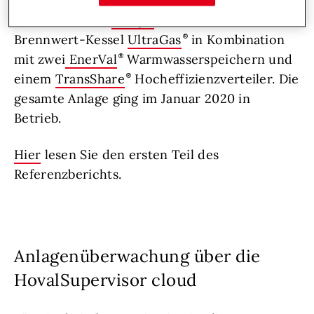
Hybridanlage bestehend aus dem
Biomassekessel
BioLyt
und dem Gas-
Brennwert-Kessel
UltraGas
in Kombination
mit zwei
EnerVal
Warmwasserspeichern und
einem
TransShare
Hocheffizienzverteiler. Die
gesamte Anlage ging im Januar 2020 in
Betrieb.
Hier
lesen Sie den ersten Teil des
Referenzberichts.
Anlagenüberwachung über die
HovalSupervisor cloud