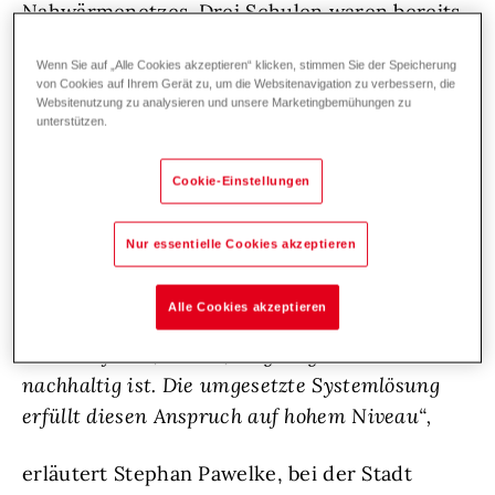
Nahwärmenetzes. Drei Schulen waren bereits
durch dieses verbunden. Nun sollte auch ein
Wenn Sie auf „Alle Cookies akzeptieren“ klicken, stimmen Sie der Speicherung
Verwaltungsgebäude inklusive Jugendzentrum
von Cookies auf Ihrem Gerät zu, um die Websitenavigation zu verbessern, die
und Bücherei dazugeschlossen werden.
Websitenutzung zu analysieren und unsere Marketingbemühungen zu
unterstützen.
Cookie-Einstellungen
„Die bestehenden Öl- und Gasheizungen waren
Nur essentielle Cookies akzeptieren
in die Jahre gekommen und arbeiteten
ineffizient. Für uns stand bei der Sanierung an
Alle Cookies akzeptieren
erster Stelle, dass die neue Heizzentrale
wirtschaftlich, robust, langlebig und vor allem
nachhaltig ist. Die umgesetzte Systemlösung
erfüllt diesen Anspruch auf hohem Niveau“,
erläutert Stephan Pawelke, bei der Stadt