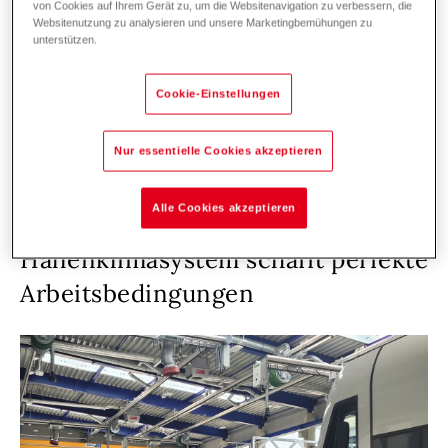
Klimatechnik. Und so sorgt seit Anfang April
von Cookies auf Ihrem Gerät zu, um die Websitenavigation zu verbessern, die
Websitenutzung zu analysieren und unsere Marketingbemühungen zu
2022 eine Hoval Systemlösung – bestehend
unterstützen.
aus Luftwärmepumpe, Gasheizung,
Solaranlage, Hallenklimageräten und
Cookie-Einstellungen
Pufferspeicher – für ein optimales Raum- und
Arbeitsklima im neuen Betriebshof.
Nur essentielle Cookies akzeptieren
Alle Cookies akzeptieren
Hallenklimasystem schafft perfekte
Arbeitsbedingungen