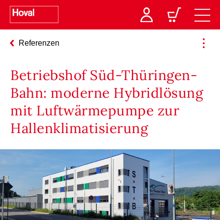
Referenzen
Betriebshof Süd-Thüringen-
Bahn: moderne Hybridlösung
mit Luftwärmepumpe zur
Hallenklimatisierung