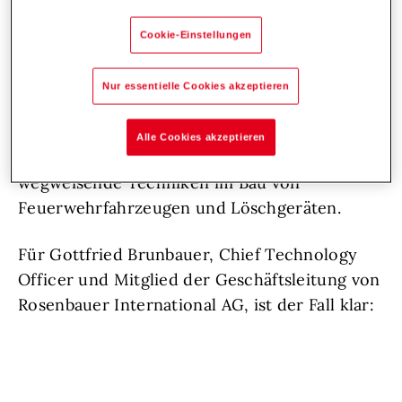
Cookie-Einstellungen
Rosenbauer
ist weltweit der führende
Hersteller für Feuerwehrtechnik im
Nur essentielle Cookies akzeptieren
abwehrenden Brand- und
Katastrophenschutz. Seit 150 Jahren steht der
Alle Cookies akzeptieren
Name für bedeutende Innovationen und
wegweisende Techniken im Bau von
Feuerwehrfahrzeugen und Löschgeräten.
Für Gottfried Brunbauer, Chief Technology
Officer und Mitglied der Geschäftsleitung von
Rosenbauer International AG, ist der Fall klar: