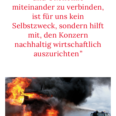
miteinander zu verbinden,
ist für uns kein
Selbstzweck, sondern hilft
mit, den Konzern
nachhaltig wirtschaftlich
auszurichten