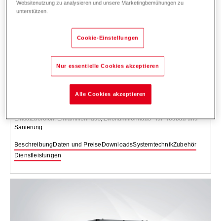
Websitenutzung zu analysieren und unsere Marketingbemühungen zu
unterstützen.
Cookie-Einstellungen
Nur essentielle Cookies akzeptieren
Belaria
comfort ICM (8,13)
Alle Cookies akzeptieren
Luft/Wasser-Wärmepumpe zum Heizen, zum Kühlen und zum Erzeugen
von Warmwasser. Innenaufstellung, modulierend.
Einsatzbereich: Einfamilienhaus, Zweifamilienhaus - für Neubau und
Sanierung.
Beschreibung
Daten und Preise
Downloads
Systemtechnik
Zubehör
Dienstleistungen