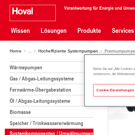
Verantwortung für Energie und Umwe
Wissen
Lösungen
Produkte
Services
Home
...
Hocheffiziente Systempumpen
Premiumpump
Prem
Wärmepumpen
Wenn Sie auf „Alle Cookies 
verbessern, die Websitenut
Gas / Abgas-Leitungssysteme
Fernwärme-Übergabestation
Cookie-Einstellungen
Öl / Abgas-Leitungssysteme
Biomasse
Speicher / Trinkwassererwärmung
Systemkomponenten / Umwälzpumpen