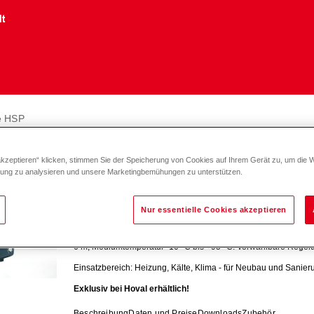
lt
e HSP
iumpumpe HSP
akzeptieren“ klicken, stimmen Sie der Speicherung von Cookies auf Ihrem Gerät zu, um die 
zung zu analysieren und unsere Marketingbemühungen zu unterstützen.
Premiumpumpe HSP DN 15-30
Nur essentielle Cookies akzeptieren
Hocheffizienz-Nassläuferpumpe mit schnellem, einfachen Str
6 m, Mediumtemperatur -10 °C bis +95 °C. Vorwählbare Regelung
Einsatzbereich: Heizung, Kälte, Klima - für Neubau und Sanier
Exklusiv bei Hoval erhältlich!
Beschreibung
Daten und Preise
Downloads
Zubehör