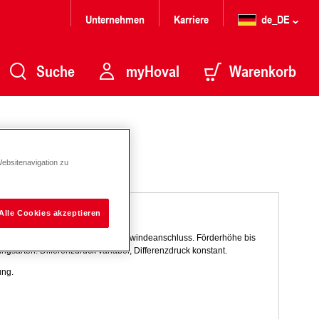
Unternehmen
Karriere
de_DE
Suche
myHoval
Warenkorb
Websitenavigation zu
Alle Cookies akzeptieren
omanschluss und LED-Anzeige, Gewindeanschluss. Förderhöhe bis
sarten: Differenzdruck variabel, Differenzdruck konstant.
ung.