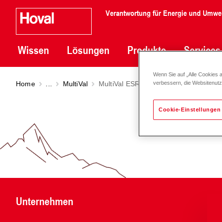
Verantwortung für Energie und Umwe
Wissen
Lösungen
Produkte
Services
Wenn Sie auf „Alle Cookies 
Home
...
MultiVal
MultiVal ESRR (500-1000)
verbessern, die Websitenut
Cookie-Einstellungen
Unternehmen