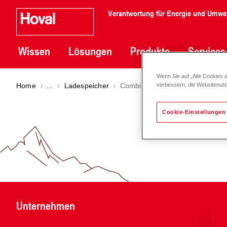
Verantwortung für Energie und Umwe
Wissen
Lösungen
Produkte
Services
Wenn Sie auf „Alle Cookies 
Home
...
Ladespeicher
CombiVal E (300-2000)
verbessern, die Websitenut
Cookie-Einstellungen
Unternehmen