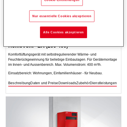
Nur essentielle Cookies akzeptieren
Alle Cookies akzeptieren
HomeVent
ER (200-400)
Komfortlüftungsgerät mit selbstregulierender Wärme- und
Feuchterückgewinnung für beliebige Einbaulagen. Für Gerätemontage
im Innen- und Aussenbereich. Max. Volumenstrom: 400 m³/h.
Einsatzbereich: Wohnungen, Einfamilienhäuser - für Neubau.
Beschreibung
Daten und Preise
Downloads
Zubehör
Dienstleistungen