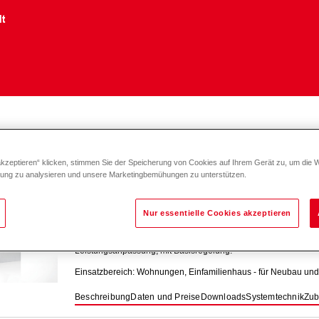
lt
hängend
akzeptieren“ klicken, stimmen Sie der Speicherung von Cookies auf Ihrem Gerät zu, um die 
zung zu analysieren und unsere Marketingbemühungen zu unterstützen.
TopGas
combi inkl. RS-OT (21/18 - 32/2
Nur essentielle Cookies akzeptieren
Preiswerter Gas-Brennwertkessel zum Heizen, mit integriert
Leistungsanpassung, mit Basisregelung.
Einsatzbereich: Wohnungen, Einfamilienhaus - für Neubau und
Beschreibung
Daten und Preise
Downloads
Systemtechnik
Zub