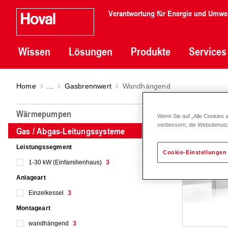
Verantwortung für Energie und Umwe
Wissen
Lösungen
Produkte
Services
Home
...
Gasbrennwert
Wandhängend
Wand
Wärmepumpen
Wenn Sie auf „Alle Cookies 
verbessern, die Websitenut
Gas / Abgas-Leitungssysteme
Leistungssegment
Cookie-Einstellungen
1-30 kW (Einfamilienhaus)
3
Anlageart
Einzelkessel
3
Montageart
wandhängend
3